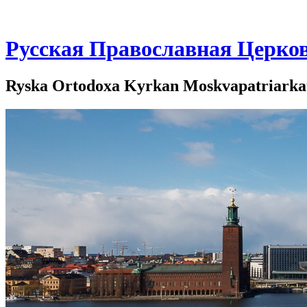
Русская Православная Церко
Ryska Ortodoxa Kyrkan Moskvapatriarkate