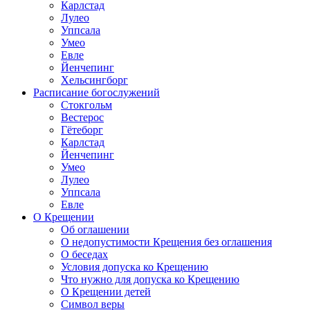
Карлстад
Лулео
Уппсала
Умео
Евле
Йенчепинг
Хельсингборг
Расписание богослужений
Стокгольм
Вестерос
Гётеборг
Карлстад
Йенчепинг
Умео
Лулео
Уппсала
Евле
О Крещении
Об оглашении
О недопустимости Крещения без оглашения
О беседах
Условия допуска ко Крещению
Что нужно для допуска ко Крещению
О Крещении детей
Символ веры