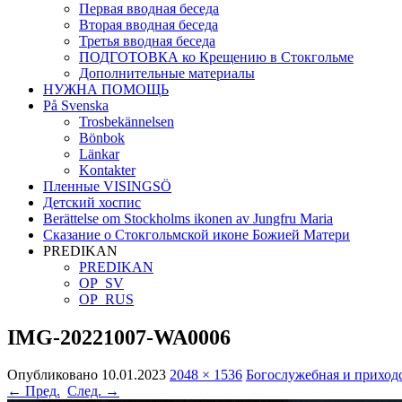
Первая вводная беседа
Вторая вводная беседа
Третья вводная беседа
ПОДГОТОВКА ко Крещению в Стокгольме
Дополнительные материалы
НУЖНА ПОМОЩЬ
På Svenska
Trosbekännelsen
Bönbok
Länkar
Kontakter
Пленные VISINGSÖ
Детский хоспис
Berättelse om Stockholms ikonen av Jungfru Maria
Сказание о Стокгольмской иконе Божией Матери
PREDIKAN
PREDIKAN
OP_SV
OP_RUS
IMG-20221007-WA0006
Опубликовано
10.01.2023
2048 × 1536
Богослужебная и приходс
← Пред.
След. →