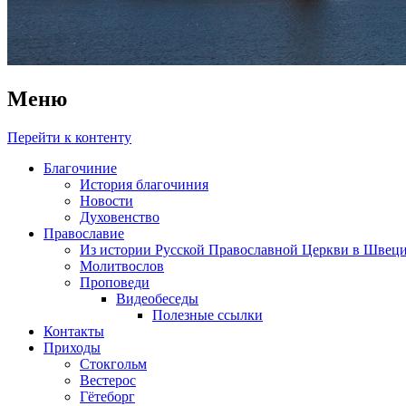
Меню
Перейти к контенту
Благочиние
История благочиния
Новости
Духовенство
Православие
Из истории Русской Православной Церкви в Швец
Молитвослов
Проповеди
Видеобеседы
Полезные ссылки
Контакты
Приходы
Стокгольм
Вестерос
Гётеборг