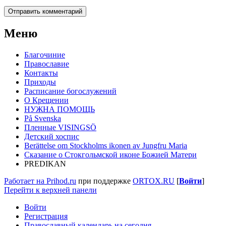
Меню
Благочиние
Православие
Контакты
Приходы
Расписание богослужений
О Крещении
НУЖНА ПОМОЩЬ
På Svenska
Пленные VISINGSÖ
Детский хоспис
Berättelse om Stockholms ikonen av Jungfru Maria
Сказание о Стокгольмской иконе Божией Матери
PREDIKAN
Работает на Prihod.ru
при поддержке
ORTOX.RU
[
Войти
]
Перейти к верхней панели
Войти
Регистрация
Православный календарь на сегодня