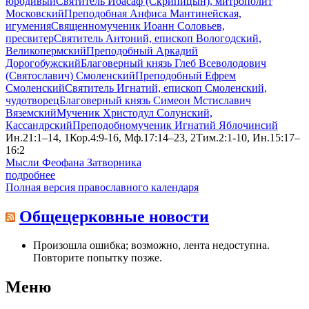
юродивый
Святитель Иоасаф (Скрипицын), митрополит
Московский
Преподобная Анфиса Мантинейская,
игумения
Священномученик Иоанн Соловьев,
пресвитер
Святитель Антоний, епископ Вологодский,
Великопермский
Преподобный Аркадий
Дорогобужский
Благоверный князь Глеб Всеволодович
(Святославич) Смоленский
Преподобный Ефрем
Смоленский
Святитель Игнатий, епископ Смоленский,
чудотворец
Благоверный князь Симеон Мстиславич
Вяземский
Мученик Христодул Солунский,
Кассандрский
Преподобномученик Игнатий Яблочинсий
Ин.21:1–14, 1Кор.4:9-16, Мф.17:14–23, 2Тим.2:1-10, Ин.15:17–
16:2
Мысли Феофана Затворника
подробнее
Полная версия православного календаря
Общецерковные новости
Произошла ошибка; возможно, лента недоступна.
Повторите попытку позже.
Меню