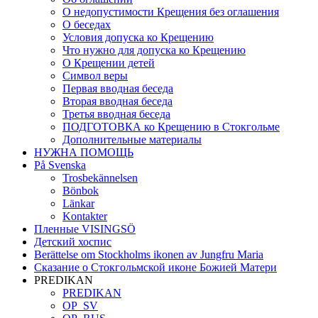
О недопустимости Крещения без оглашения
О беседах
Условия допуска ко Крещению
Что нужно для допуска ко Крещению
О Крещении детей
Символ веры
Первая вводная беседа
Вторая вводная беседа
Третья вводная беседа
ПОДГОТОВКА ко Крещению в Стокгольме
Дополнительные материалы
НУЖНА ПОМОЩЬ
På Svenska
Trosbekännelsen
Bönbok
Länkar
Kontakter
Пленные VISINGSÖ
Детский хоспис
Berättelse om Stockholms ikonen av Jungfru Maria
Сказание о Стокгольмской иконе Божией Матери
PREDIKAN
PREDIKAN
OP_SV