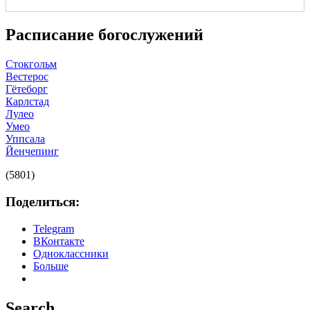
Расписание богослужений
Стокгольм
Вестерос
Гётеборг
Карлстад
Лулео
Умео
Уппсала
Йенчепинг
(5801)
Поделиться:
Telegram
ВКонтакте
Одноклассники
Больше
Search