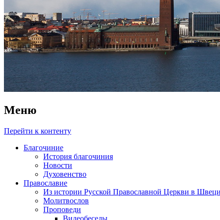
Меню
Перейти к контенту
Благочиние
История благочиния
Новости
Духовенство
Православие
Из истории Русской Православной Церкви в Швец
Молитвослов
Проповеди
Видеобеседы