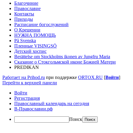
Благочиние
Православие
Контакты
Приходы
Расписание богослужений
О Крещении
НУЖНА ПОМОЩЬ
På Svenska
Пленные VISINGSÖ
Детский хоспис
Berättelse om Stockholms ikonen av Jungfru Maria
Сказание о Стокгольмской иконе Божией Матери
PREDIKAN
Работает на Prihod.ru
при поддержке
ORTOX.RU
[
Войти
]
Перейти к верхней панели
Войти
Регистрация
Православный календарь на сегодня
В-Православии.рф
Поиск