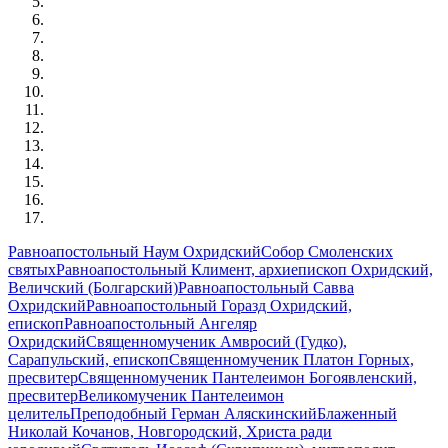
Равноапостольный Наум Охридский
Собор Смоленских
святых
Равноапостольный Климент, архиепископ Охридский,
Величский (Болгарский)
Равноапостольный Савва
Охридский
Равноапостольный Горазд Охридский,
епископ
Равноапостольный Ангеляр
Охридский
Священномученик Амвросий (Гудко),
Сарапульский, епископ
Священномученик Платон Горных,
пресвитер
Священномученик Пантелеимон Богоявленский,
пресвитер
Великомученик Пантелеимон
целитель
Преподобный Герман Аляскинский
Блаженный
Николай Кочанов, Новгородский, Христа ради