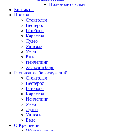
Полезные ссылки
Контакты
Приходы
Стокгольм
Вестерос
Гётеборг
Карлстад
Лулео
Уппсала
Умео
Евле
Йенчепинг
Хельсингборг
Расписание богослужений
Стокгольм
Вестерос
Гётеборг
Карлстад
Йенчепинг
Умео
Лулео
Уппсала
Евле
О Крещении
Об оглашении