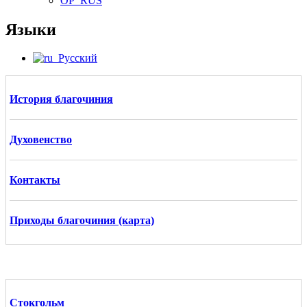
OP_RUS
Языки
Русский
История благочиния
Духовенство
Контакты
Приходы благочиния (карта)
Стокгольм