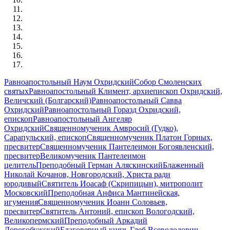
Равноапостольный Наум Охридский
Собор Смоленских
святых
Равноапостольный Климент, архиепископ Охридский,
Величский (Болгарский)
Равноапостольный Савва
Охридский
Равноапостольный Горазд Охридский,
епископ
Равноапостольный Ангеляр
Охридский
Священномученик Амвросий (Гудко),
Сарапульский, епископ
Священномученик Платон Горных,
пресвитер
Священномученик Пантелеимон Богоявленский,
пресвитер
Великомученик Пантелеимон
целитель
Преподобный Герман Аляскинский
Блаженный
Николай Кочанов, Новгородский, Христа ради
юродивый
Святитель Иоасаф (Скрипицын), митрополит
Московский
Преподобная Анфиса Мантинейская,
игумения
Священномученик Иоанн Соловьев,
пресвитер
Святитель Антоний, епископ Вологодский,
Великопермский
Преподобный Аркадий
Дорогобужский
Благоверный князь Глеб Всеволодович