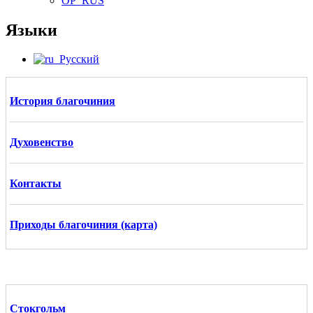
OP_RUS
Языки
Русский
История благочиния
Духовенство
Контакты
Приходы благочиния (карта)
Стокгольм