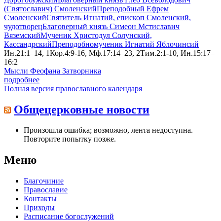
(Святославич) Смоленский
Преподобный Ефрем
Смоленский
Святитель Игнатий, епископ Смоленский,
чудотворец
Благоверный князь Симеон Мстиславич
Вяземский
Мученик Христодул Солунский,
Кассандрский
Преподобномученик Игнатий Яблочинсий
Ин.21:1–14, 1Кор.4:9-16, Мф.17:14–23, 2Тим.2:1-10, Ин.15:17–
16:2
Мысли Феофана Затворника
подробнее
Полная версия православного календаря
Общецерковные новости
Произошла ошибка; возможно, лента недоступна.
Повторите попытку позже.
Меню
Благочиние
Православие
Контакты
Приходы
Расписание богослужений