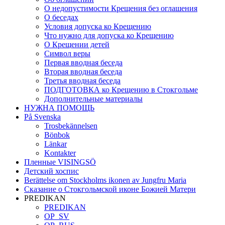
О недопустимости Крещения без оглашения
О беседах
Условия допуска ко Крещению
Что нужно для допуска ко Крещению
О Крещении детей
Символ веры
Первая вводная беседа
Вторая вводная беседа
Третья вводная беседа
ПОДГОТОВКА ко Крещению в Стокгольме
Дополнительные материалы
НУЖНА ПОМОЩЬ
På Svenska
Trosbekännelsen
Bönbok
Länkar
Kontakter
Пленные VISINGSÖ
Детский хоспис
Berättelse om Stockholms ikonen av Jungfru Maria
Сказание о Стокгольмской иконе Божией Матери
PREDIKAN
PREDIKAN
OP_SV