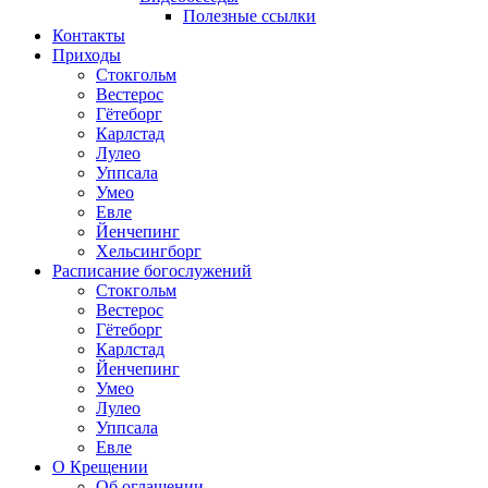
Полезные ссылки
Контакты
Приходы
Стокгольм
Вестерос
Гётеборг
Карлстад
Лулео
Уппсала
Умео
Евле
Йенчепинг
Хельсингборг
Расписание богослужений
Стокгольм
Вестерос
Гётеборг
Карлстад
Йенчепинг
Умео
Лулео
Уппсала
Евле
О Крещении
Об оглашении