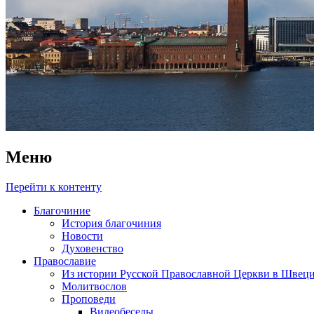
Меню
Перейти к контенту
Благочиние
История благочиния
Новости
Духовенство
Православие
Из истории Русской Православной Церкви в Швец
Молитвослов
Проповеди
Видеобеседы