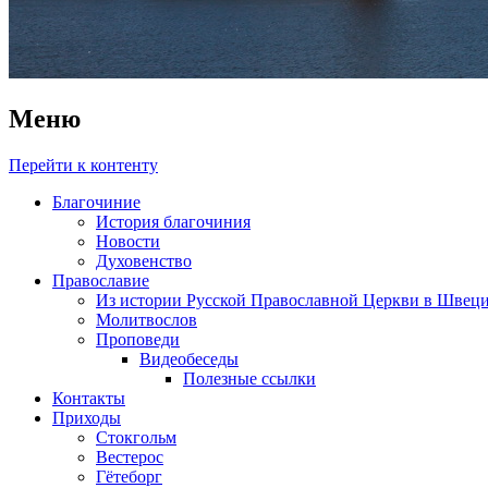
Меню
Перейти к контенту
Благочиние
История благочиния
Новости
Духовенство
Православие
Из истории Русской Православной Церкви в Швец
Молитвослов
Проповеди
Видеобеседы
Полезные ссылки
Контакты
Приходы
Стокгольм
Вестерос
Гётеборг