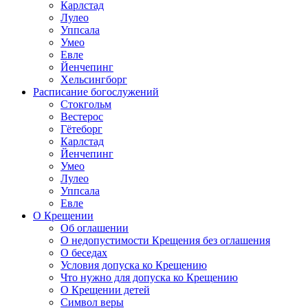
Карлстад
Лулео
Уппсала
Умео
Евле
Йенчепинг
Хельсингборг
Расписание богослужений
Стокгольм
Вестерос
Гётеборг
Карлстад
Йенчепинг
Умео
Лулео
Уппсала
Евле
О Крещении
Об оглашении
О недопустимости Крещения без оглашения
О беседах
Условия допуска ко Крещению
Что нужно для допуска ко Крещению
О Крещении детей
Символ веры