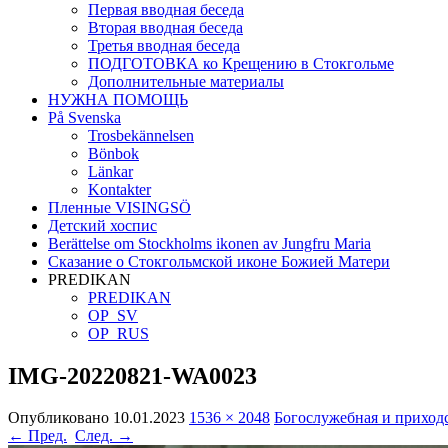
Первая вводная беседа
Вторая вводная беседа
Третья вводная беседа
ПОДГОТОВКА ко Крещению в Стокгольме
Дополнительные материалы
НУЖНА ПОМОЩЬ
På Svenska
Trosbekännelsen
Bönbok
Länkar
Kontakter
Пленные VISINGSÖ
Детский хоспис
Berättelse om Stockholms ikonen av Jungfru Maria
Сказание о Стокгольмской иконе Божией Матери
PREDIKAN
PREDIKAN
OP_SV
OP_RUS
IMG-20220821-WA0023
Опубликовано
10.01.2023
1536 × 2048
Богослужебная и приходс
← Пред.
След. →