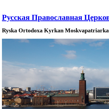
Русская Православная Церко
Ryska Ortodoxa Kyrkan Moskvapatriarkate