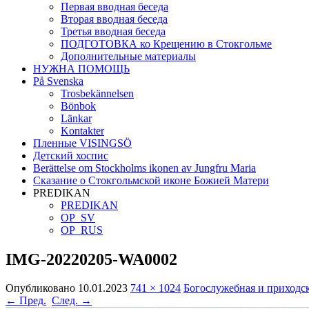
Первая вводная беседа
Вторая вводная беседа
Третья вводная беседа
ПОДГОТОВКА ко Крещению в Стокгольме
Дополнительные материалы
НУЖНА ПОМОЩЬ
På Svenska
Trosbekännelsen
Bönbok
Länkar
Kontakter
Пленные VISINGSÖ
Детский хоспис
Berättelse om Stockholms ikonen av Jungfru Maria
Сказание о Стокгольмской иконе Божией Матери
PREDIKAN
PREDIKAN
OP_SV
OP_RUS
IMG-20220205-WA0002
Опубликовано
10.01.2023
741 × 1024
Богослужебная и приходск
← Пред.
След. →