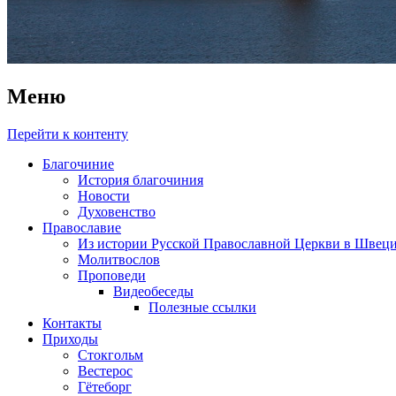
Меню
Перейти к контенту
Благочиние
История благочиния
Новости
Духовенство
Православие
Из истории Русской Православной Церкви в Швец
Молитвослов
Проповеди
Видеобеседы
Полезные ссылки
Контакты
Приходы
Стокгольм
Вестерос
Гётеборг