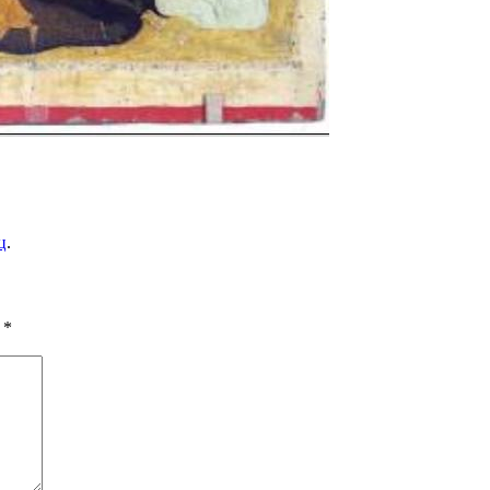
ц
.
ы
*