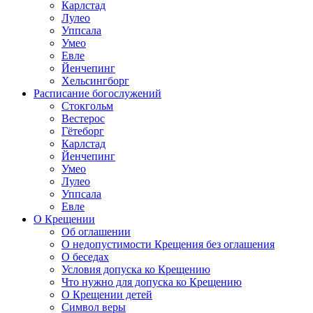
Карлстад
Лулео
Уппсала
Умео
Евле
Йенчепинг
Хельсингборг
Расписание богослужений
Стокгольм
Вестерос
Гётеборг
Карлстад
Йенчепинг
Умео
Лулео
Уппсала
Евле
О Крещении
Об оглашении
О недопустимости Крещения без оглашения
О беседах
Условия допуска ко Крещению
Что нужно для допуска ко Крещению
О Крещении детей
Символ веры