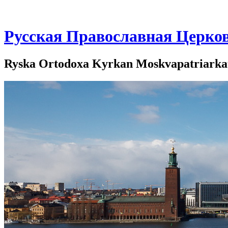
Русская Православная Церко
Ryska Ortodoxa Kyrkan Moskvapatriarkate