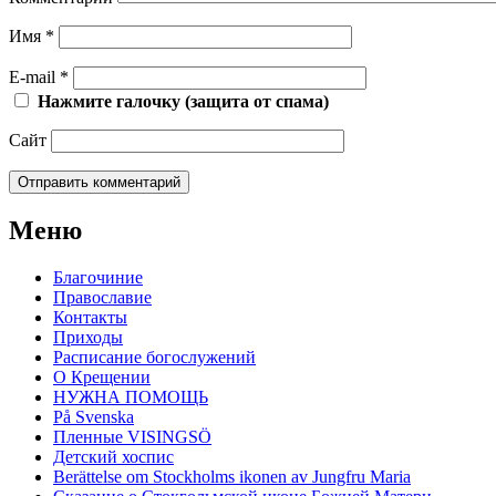
Имя
*
E-mail
*
Нажмите галочку (защита от спама)
Сайт
Меню
Благочиние
Православие
Контакты
Приходы
Расписание богослужений
О Крещении
НУЖНА ПОМОЩЬ
På Svenska
Пленные VISINGSÖ
Детский хоспис
Berättelse om Stockholms ikonen av Jungfru Maria