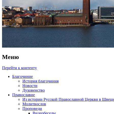
Меню
Перейти к контенту
Благочиние
История благочиния
Новости
Духовенство
Православие
Из истории Русской Православной Церкви в Швец
Молитвослов
Проповеди
Видеобеседы