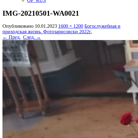
OP_RUS
IMG-20210501-WA0021
Опубликовано
10.01.2023
1600 × 1200
Богослужебная и
приходская жизнь. Фотозарисовски 2022г.
← Пред.
След. →