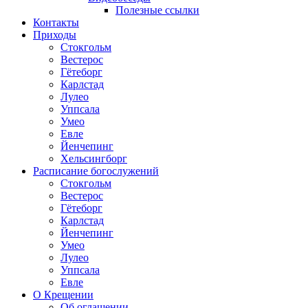
Полезные ссылки
Контакты
Приходы
Стокгольм
Вестерос
Гётеборг
Карлстад
Лулео
Уппсала
Умео
Евле
Йенчепинг
Хельсингборг
Расписание богослужений
Стокгольм
Вестерос
Гётеборг
Карлстад
Йенчепинг
Умео
Лулео
Уппсала
Евле
О Крещении
Об оглашении