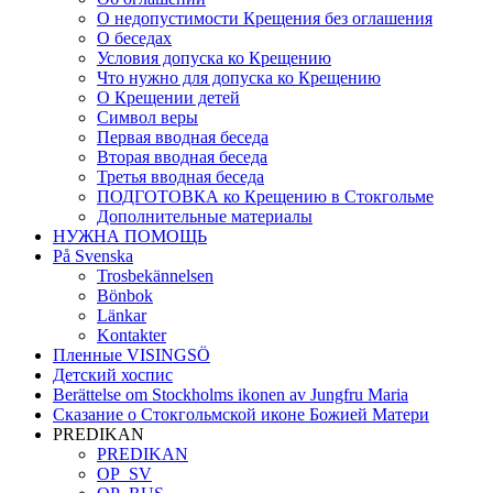
О недопустимости Крещения без оглашения
О беседах
Условия допуска ко Крещению
Что нужно для допуска ко Крещению
О Крещении детей
Символ веры
Первая вводная беседа
Вторая вводная беседа
Третья вводная беседа
ПОДГОТОВКА ко Крещению в Стокгольме
Дополнительные материалы
НУЖНА ПОМОЩЬ
På Svenska
Trosbekännelsen
Bönbok
Länkar
Kontakter
Пленные VISINGSÖ
Детский хоспис
Berättelse om Stockholms ikonen av Jungfru Maria
Сказание о Стокгольмской иконе Божией Матери
PREDIKAN
PREDIKAN
OP_SV