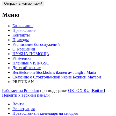
Меню
Благочиние
Православие
Контакты
Приходы
Расписание богослужений
О Крещении
НУЖНА ПОМОЩЬ
På Svenska
Пленные VISINGSÖ
Детский хоспис
Berättelse om Stockholms ikonen av Jungfru Maria
Сказание о Стокгольмской иконе Божией Матери
PREDIKAN
Работает на Prihod.ru
при поддержке
ORTOX.RU
[
Войти
]
Перейти к верхней панели
Войти
Регистрация
Православный календарь на сегодня