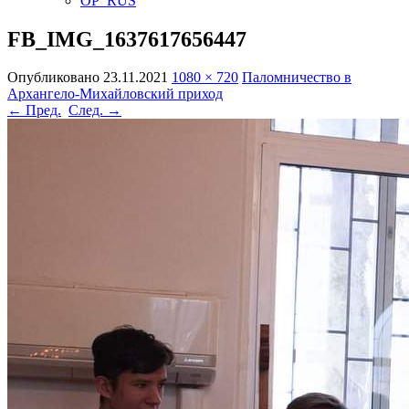
OP_RUS
FB_IMG_1637617656447
Опубликовано
23.11.2021
1080 × 720
Паломничество в
Архангело-Михайловский приход
← Пред.
След. →