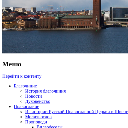
Меню
Перейти к контенту
Благочиние
История благочиния
Новости
Духовенство
Православие
Из истории Русской Православной Церкви в Швец
Молитвослов
Проповеди
Видеобеседы