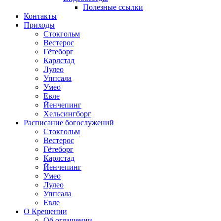
Полезные ссылки
Контакты
Приходы
Стокгольм
Вестерос
Гётеборг
Карлстад
Лулео
Уппсала
Умео
Евле
Йенчепинг
Хельсингборг
Расписание богослужений
Стокгольм
Вестерос
Гётеборг
Карлстад
Йенчепинг
Умео
Лулео
Уппсала
Евле
О Крещении
Об оглашении