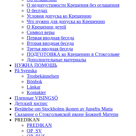
О недопустимости Крещения без оглашения
О беседах
Условия допуска ко Крещению
Что нужно для допуска ко Крещению
О Крещении детей
Символ веры
Первая вводная беседа
Вторая вводная беседа
Третья вводная беседа
ПОДГОТОВКА ко Крещению в Стокгольме
Дополнительные материалы
НУЖНА ПОМОЩЬ
På Svenska
Trosbekännelsen
Bönbok
Länkar
Kontakter
Пленные VISINGSÖ
Детский хоспис
Berättelse om Stockholms ikonen av Jungfru Maria
Сказание о Стокгольмской иконе Божией Матери
PREDIKAN
PREDIKAN
OP_SV